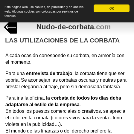
Esta página web usa cookies, de publicidad y de análisis
OK
web. Algunas cookies son colocadas por servicios de
terceros.
Nudo-de-corbata
.com
LAS UTILIZACIONES DE LA CORBATA
A cada ocasión corresponde su corbata, en armonía con
el momento.
Para una
entrevista de trabajo
, la corbata tiene que ser
sobria. Se aconsejan las corbatas oscuras y neutras para
prestar elegancia al traje, pero sin demasiada fantasía.
Para ir a la oficina,
la corbata de todos los días deba
adaptarse al estilo de la empresa
.
En todos los puestos comerciales o creativos, se aprecia
el color en la corbata (colores vivos para la venta - tono
violeta en la publicidad…).
El mundo de las finanzas o del derecho prefiere la