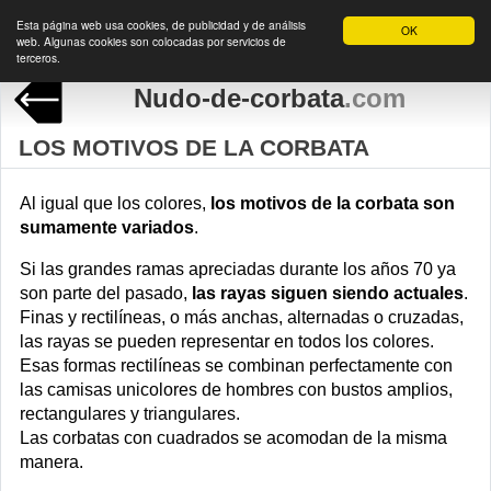
Esta página web usa cookies, de publicidad y de análisis
OK
web. Algunas cookies son colocadas por servicios de
terceros.
Nudo-de-corbata
.com
LOS MOTIVOS DE LA CORBATA
Al igual que los colores,
los motivos de la corbata son
sumamente variados
.
Si las grandes ramas apreciadas durante los años 70 ya
son parte del pasado,
las rayas siguen siendo actuales
.
Finas y rectilíneas, o más anchas, alternadas o cruzadas,
las rayas se pueden representar en todos los colores.
Esas formas rectilíneas se combinan perfectamente con
las camisas unicolores de hombres con bustos amplios,
rectangulares y triangulares.
Las corbatas con cuadrados se acomodan de la misma
manera.